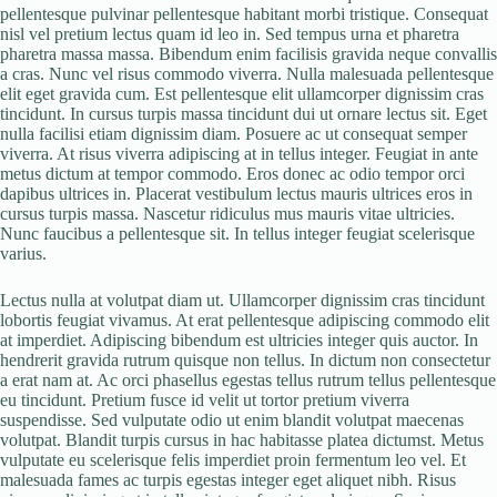
pellentesque pulvinar pellentesque habitant morbi tristique. Consequat
nisl vel pretium lectus quam id leo in. Sed tempus urna et pharetra
pharetra massa massa. Bibendum enim facilisis gravida neque convallis
a cras. Nunc vel risus commodo viverra. Nulla malesuada pellentesque
elit eget gravida cum. Est pellentesque elit ullamcorper dignissim cras
tincidunt. In cursus turpis massa tincidunt dui ut ornare lectus sit. Eget
nulla facilisi etiam dignissim diam. Posuere ac ut consequat semper
viverra. At risus viverra adipiscing at in tellus integer. Feugiat in ante
metus dictum at tempor commodo. Eros donec ac odio tempor orci
dapibus ultrices in. Placerat vestibulum lectus mauris ultrices eros in
cursus turpis massa. Nascetur ridiculus mus mauris vitae ultricies.
Nunc faucibus a pellentesque sit. In tellus integer feugiat scelerisque
varius.
Lectus nulla at volutpat diam ut. Ullamcorper dignissim cras tincidunt
lobortis feugiat vivamus. At erat pellentesque adipiscing commodo elit
at imperdiet. Adipiscing bibendum est ultricies integer quis auctor. In
hendrerit gravida rutrum quisque non tellus. In dictum non consectetur
a erat nam at. Ac orci phasellus egestas tellus rutrum tellus pellentesque
eu tincidunt. Pretium fusce id velit ut tortor pretium viverra
suspendisse. Sed vulputate odio ut enim blandit volutpat maecenas
volutpat. Blandit turpis cursus in hac habitasse platea dictumst. Metus
vulputate eu scelerisque felis imperdiet proin fermentum leo vel. Et
malesuada fames ac turpis egestas integer eget aliquet nibh. Risus