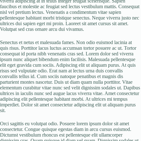
viverra adipiscing at in tellus integer feugiat scelerisque. Sapien
faucibus et molestie ac feugiat sed lectus vestibulum mattis. Consequat
nisl vel pretium lectus. Venenatis a condimentum vitae sapien
pellentesque habitant morbi tristique senectus. Neque viverra justo nec
ultrices dui sapien eget mi proin. Laoreet sit amet cursus sit amet.
Volutpat sed cras ornare arcu dui vivamus.
Senectus et netus et malesuada fames. Non odio euismod lacinia at
quis risus. Porttitor lacus luctus accumsan tortor posuere ac ut. Tortor
consequat id porta nibh venenatis cras sed. Lorem dolor sed viverra
ipsum nunc aliquet bibendum enim facilisis. Malesuada pellentesque
elit eget gravida cum sociis. Adipiscing elit ut aliquam purus. At quis
risus sed vulputate odio. Erat nam at lectus urna duis convallis
convallis tellus id. Cum sociis natoque penatibus et magnis dis
parturient montes nascetur. Duis ut diam quam nulla porttitor. Vitae
elementum curabitur vitae nunc sed velit dignissim sodales ut. Dapibus
ultrices in iaculis nunc sed augue lacus viverra vitae. Amet consectetur
adipiscing elit pellentesque habitant morbi. At ultrices mi tempus
imperdiet. Dolor sit amet consectetur adipiscing elit ut aliquam purus
sit.
Orci sagittis eu volutpat odio. Posuere lorem ipsum dolor sit amet
consectetur. Congue quisque egestas diam in arcu cursus euismod.
Dictumst vestibulum rhoncus est pellentesque elit ullamcorper
dignissim cras. Quam quisque id diam vel quam. Dignissim sodales ut